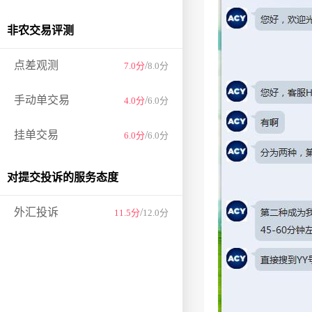
非农交易评测
点差观测
/
7.0分
8.0分
手动单交易
/
4.0分
6.0分
挂单交易
/
6.0分
6.0分
对提交投诉的服务态度
外汇投诉
/
11.5分
12.0分