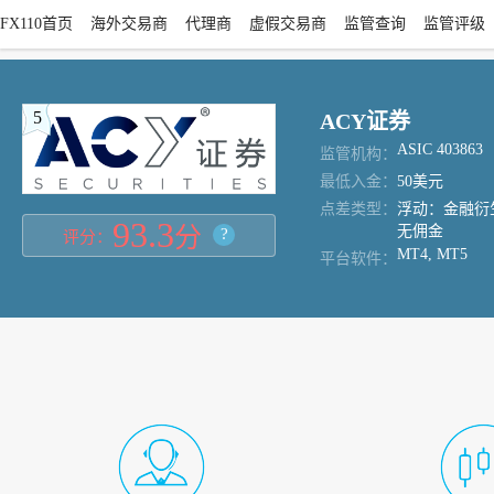
FX110首页
海外交易商
代理商
虚假交易商
监管查询
监管评级
5
ACY证券
ASIC 403863
监管机构：
最低入金：
50美元
点差类型：
浮动：金融衍生
93.3
无佣金
分
?
评分：
MT4, MT5
平台软件：