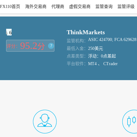
FX110首页
海外交易商
代理商
虚假交易商
监管查询
监管评级
ThinkMarkets
6
ASIC 424700; FCA 629628
监管机构：
95.2
分
?
评分：
最低入金：
250美元
点差类型：
浮动：0点差起
平台软件：
MT4 、 CTrader