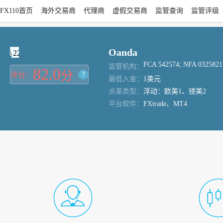
FX110首页
海外交易商
代理商
虚假交易商
监管查询
监管评级
Oanda
22
FCA 542574; NFA 0325821
监管机构：
82.0
分
?
评分：
最低入金：
1美元
点差类型：
浮动：欧美1、镑美2
平台软件：
FXtrade、MT4