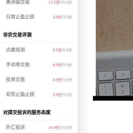
美洲盘交易
/
13.5分
18.0分
日常止盈止损
/
3.0分
3.0分
非农交易评测
点差观测
/
6.5分
8.0分
手动单交易
/
4.0分
5.0分
挂单交易
/
4.0分
5.0分
非农止盈止损
/
3.0分
3.0分
对提交投诉的服务态度
外汇投诉
/
10.0分
10.0分