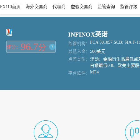
FX110首页
海外交易商
代理商
虚假交易商
监管查询
监管评级
INFINOX英诺
FCA 501057,SCB: SIA F-1
96.7
监管机构：
分
?
评分：
最低入金：
500美元
点差类型：
浮动：金融衍生品最低点差为
白银最低0.8、欧美主要股
MT4
平台软件：