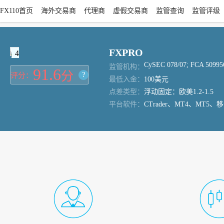
FX110首页
海外交易商
代理商
虚假交易商
监管查询
监管评级
FXPRO
4
CySEC 078/07; FCA 50995
监管机构：
91.6
分
?
评分：
最低入金：
100美元
点差类型：
浮动固定：欧美1.2-1.5
平台软件：
CTrader、MT4、MT5