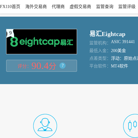
FX110首页
海外交易商
代理商
虚假交易商
监管查询
监管评级
9
易汇Eightcap
ASIC 391441
监管机构：
最低入金：
200美金
点差类型：
浮动：原始点
90.4
分
?
评分：
平台软件：
MT4软件