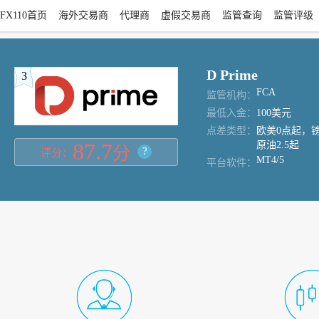
FX110首页
海外交易商
代理商
虚假交易商
监管查询
监管评级
D Prime
3
FCA
监管机构：
最低入金：
100美元
点差类型：
欧美0点起，镑
87.7
原油2.5起
分
?
评分：
MT4/5
平台软件：