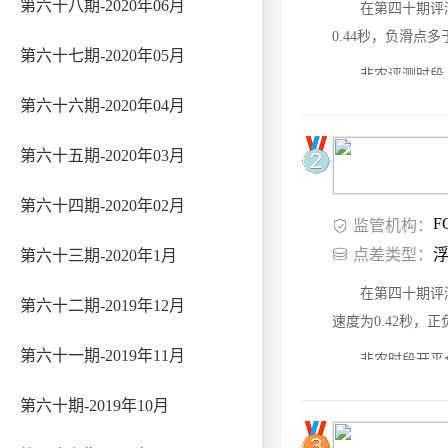
第六十八期-2020年06月
在第四十期评
0.44秒，负滑点
第六十七期-2020年05月
非农评测时段
+3.0，止盈平仓
第六十六期-2020年04月
非农测试时段出
第六十五期-2020年03月
在服务方面，
第六十四期-2020年02月
客户投诉方面
F
监管机构：
点差类型：
浮
第六十三期-2020年1月
在第四十期评
第六十二期-2019年12月
速度为0.42秒，
第六十一期-2019年11月
非农时段开平
+0.3。
第六十期-2019年10月
非农时段，点差