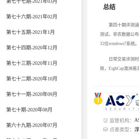
第七十七期-2021年03月
总结
第七十六期-2021年02月
第四十期评测
第七十五期-2021年1月
测试、非农数据公布
32位windows7系统
第七十四期-2020年12月
日常交易评测时
第七十三期-2020年11月
效，EighCap澳
第七十二期-2020年10月
滑点方面，大
部分平台都出现点差短
第七十一期-2020年09月
客服以及平台投
第七十期-2020年08月
Alpari艾福瑞、Al
A
监管机构：
第六十九期-2020年07月
点差类型：
浮