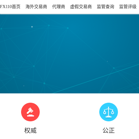
FX110首页
海外交易商
代理商
虚假交易商
监管查询
监管评级
权威
公正