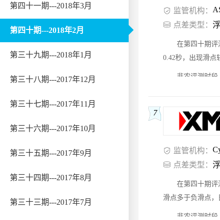
第四十一期---2018年3月
客户投诉方面
A
监管机构：
点差类型：
第四十期---2018年2月
在第四十期评测
第三十九期---2018年1月
0.42秒，出现滑
非农评测时段
第三十八期---2017年12月
平仓滑点为-5。
第三十七期---2017年11月
非农时段，点
7
客服服务方面
第三十六期---2017年10月
客户投诉方面
监管机构：
第三十五期---2017年9月
点差类型：
浮
第三十四期---2017年8月
在第四十期评
滑点多于负滑点，
第三十三期---2017年7月
非农评测时段