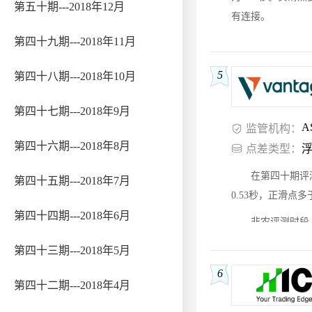
第五十期---2018年12月
有连接。
第四十九期---2018年11月
非农评测时段
现。
5
第四十八期---2018年10月
非农测试时段出
第四十七期---2018年9月
客服服务方面
A
监管机构：
客户投诉方面
第四十六期---2018年8月
点差类型：
浮
在第四十期评测
第四十五期---2018年7月
0.53秒，正滑点
第四十四期---2018年6月
非农评测时段
点。
第四十三期---2018年5月
非农时段，点差
6
第四十二期---2018年4月
客服服务方面