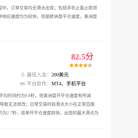
过程中，订单交易均无滑点出现；包括非农止盈止损测
订单响应速度均为较快，但是欧洲盘平仓速度，美洲盘
方面，本月共收到3份用户投诉，平台相关部门正在
82.5分
最低入金：
200美元
平台软件：
MT4、手机平台
平均时间约为0.8秒，但美洲盘开平仓速度有所减
导致无法修改；日常交易时段滑点大小在正常范围
约为2.7秒，挂单开平仓速度较快，出现的最大滑点为
9。
，望保持。