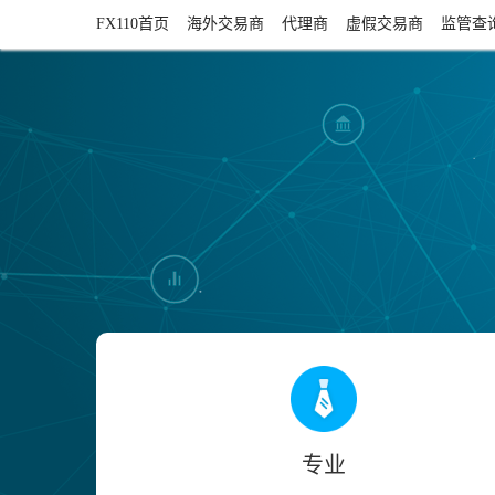
FX110首页
海外交易商
代理商
虚假交易商
监管查
专业