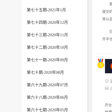
第七十五期-2021年1月
提交的
常以
第七十四期-2020年12月
第七十三期-2020年11月
开平
时段
第七十二期-2020年10月
第七十一期-2020年09月
交易
第七十期-2020年08月
第六十九期-2020年07月
第六十八期-2020年06月
开仓
第六十七期-2020年05月