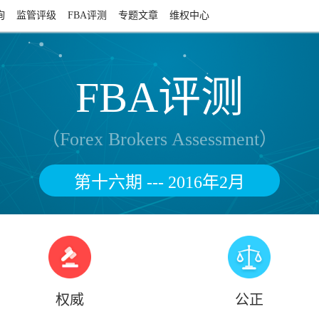
询
监管评级
FBA评测
专题文章
维权中心
FBA评测
（Forex Brokers Assessment）
第十六期 --- 2016年2月
权威
公正