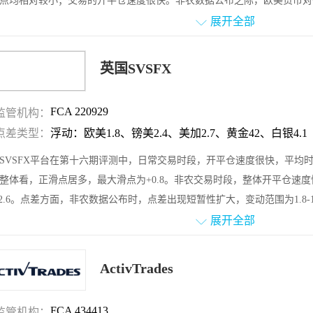
点均相对较小；交易的开平仓速度很快。非农数据公布之际，欧美货币对仍保持
展开全部
在客服服务方面，客服耐心回复了所咨询的问题，基本上得到满意答复，
保持。
英国SVSFX
FCA 220929
监管机构：
点差类型：
浮动：欧美1.8、镑美2.4、美加2.7、黄金42、白银4.1
SVSFX平台在第十六期评测中，日常交易时段，开平仓速度很快，平均时
整体看，正滑点居多，最大滑点为+0.8。非农交易时段，整体开平仓速
22.6。点差方面，非农数据公布时，点差出现短暂性扩大，变动范围为1.8-1
展开全部
客服回复咨询速度较快，但回复内容不够直接详细，望改善；本期评测期
ActivTrades
FCA 434413
监管机构：