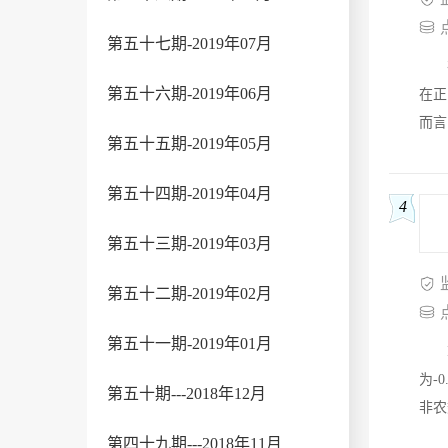
第五十七期-2019年07月
第五十六期-2019年06月
在正
而言
第五十五期-2019年05月
诉，
第五十四期-2019年04月
4
第五十三期-2019年03月
第五十二期-2019年02月
第五十一期-2019年01月
为-
第五十期---2018年12月
非农
第四十九期---2018年11月