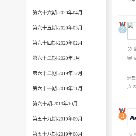
他滑
第六十六期-2020年04月
继续
第六十五期-2020年03月
第六十四期-2020年02月
第六十三期-2020年1月
第六十二期-2019年12月
洲盘
点-
第六十一期-2019年11月
第六十期-2019年10月
第五十九期-2019年09月
第五十八期-2019年08月